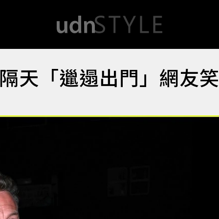
會隔天「邋遢出門」網友