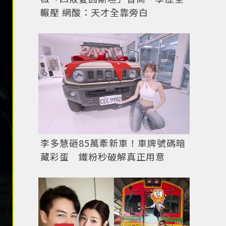
輾壓 網酸：天才全靠旁白
李多慧砸85萬牽新車！車牌號碼暗
藏彩蛋 鐵粉秒破解真正用意
圖／擷自
instagram