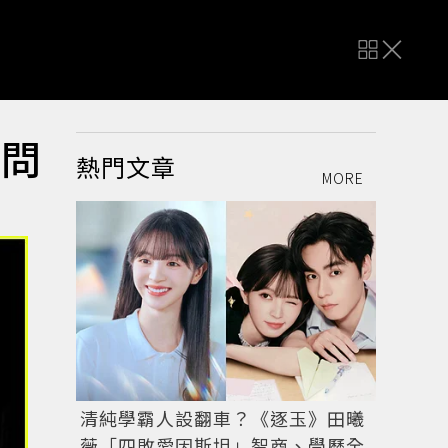
笑問
熱門文章
MORE
清純學霸人設翻車？《逐玉》田曦
薇「四敗愛因斯坦」智商、學歷全