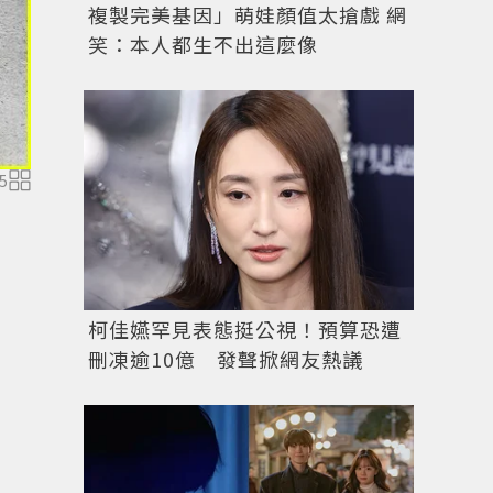
複製完美基因」萌娃顏值太搶戲 網
笑：本人都生不出這麼像
5
柯佳嬿罕見表態挺公視！預算恐遭
刪凍逾10億 發聲掀網友熱議