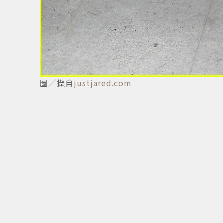
圖／擷自
justjared.com
1
/
5