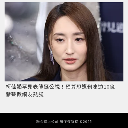
柯佳嬿罕見表態挺公視！預算恐遭刪凍逾10億
發聲掀網友熱議
聯合線上公司 著作權所有 ©2025