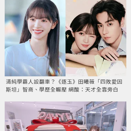
清純學霸人設翻車？《逐玉》田曦薇「四敗愛因
斯坦」智商、學歷全輾壓 網酸：天才全靠旁白