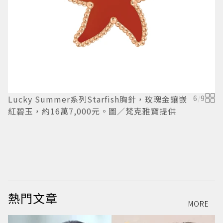
Lucky Summer系列Starfish胸針，玫瑰金鑲嵌
6
/
9
L
紅碧玉，約16萬7,000元。圖／梵克雅寶提供
白
熱門文章
MORE