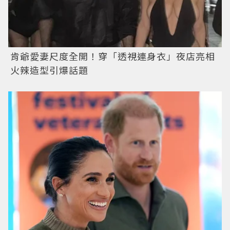
肯爺愛妻尺度全開！穿「透視連身衣」夜店亮相
火辣造型引爆話題