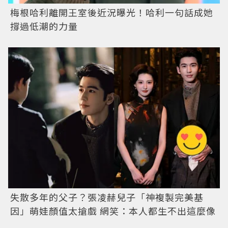
梅根哈利離開王室後近況曝光！哈利一句話成她
撐過低潮的力量
失散多年的父子？張凌赫兒子「神複製完美基
因」萌娃顏值太搶戲 網笑：本人都生不出這麼像