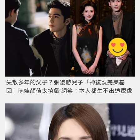
失散多年的父子？張凌赫兒子「神複製完美基
因」萌娃顏值太搶戲 網笑：本人都生不出這麼像