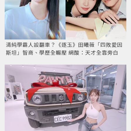
清純學霸人設翻車？《逐玉》田曦薇「四敗愛因
斯坦」智商、學歷全輾壓 網酸：天才全靠旁白