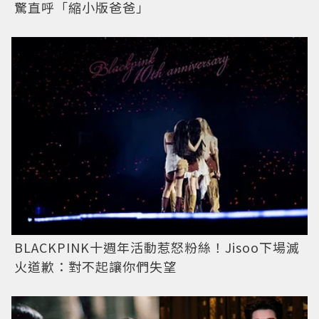
驚直呼「縮小版爸爸」
BLACKPINK十週年活動惹怒粉絲！Jisoo下場滅
火道歉：對不起讓你們失望