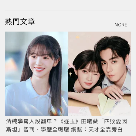
熱門文章
MORE
清純學霸人設翻車？《逐玉》田曦薇「四敗愛因
斯坦」智商、學歷全輾壓 網酸：天才全靠旁白