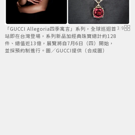
「GUCCI Allegoria四季寓言」系列，全球巡迴首
3
/
9
站即在台灣登場，系列新品加經典珠寶總計約128
件、總值近13億，展覽將自7月6日（四）開始，
並採預約制進行。圖／GUCCI提供（合成圖）
色
／