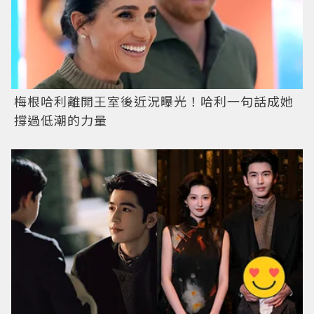
梅根哈利離開王室後近況曝光！哈利一句話成她
撐過低潮的力量