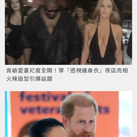
肯爺愛妻尺度全開！穿「透視連身衣」夜店亮相
火辣造型引爆話題