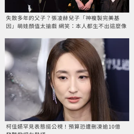
失散多年的父子？張凌赫兒子「神複製完美基
因」萌娃顏值太搶戲 網笑：本人都生不出這麼像
柯佳嬿罕見表態挺公視！預算恐遭刪凍逾10億