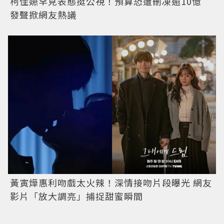
柯佳嬿罕見表態挺公視！預算恐遭刪凍逾10億
發聲掀網友熱議
黃寅燁惠利吻戲太火辣！深情接吻片段曝光 網友
影片「放大調亮」捕捉甜蜜瞬間