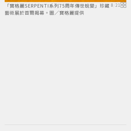
「寶格麗SERPENTI系列75周年傳世蛻變」珍藏
8
/
21
藝術展於首爾揭幕。圖／寶格麗提供
女