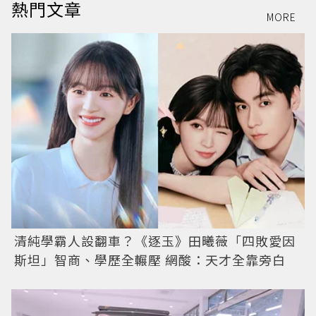
熱門文章
MORE
清純學霸人設翻車？《逐玉》田曦薇「四敗愛因
斯坦」智商、學歷全輾壓 網酸：天才全靠旁白