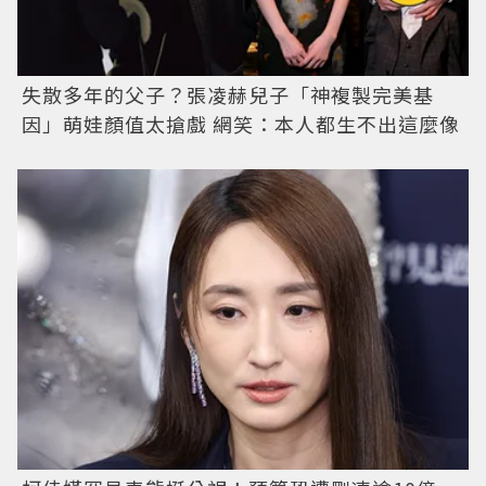
失散多年的父子？張凌赫兒子「神複製完美基
因」萌娃顏值太搶戲 網笑：本人都生不出這麼像