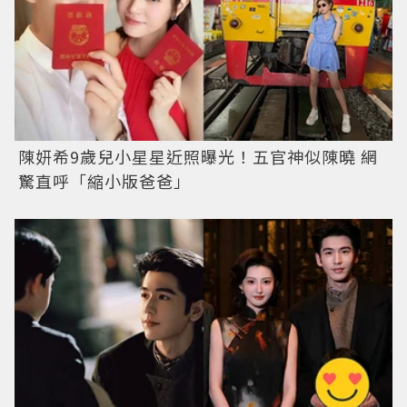
陳妍希9歲兒小星星近照曝光！五官神似陳曉 網
驚直呼「縮小版爸爸」