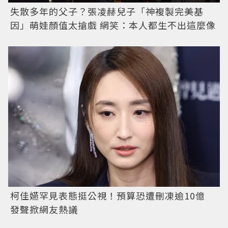
失散多年的父子？張凌赫兒子「神複製完美基
因」萌娃顏值太搶戲 網笑：本人都生不出這麼像
柯佳嬿罕見表態挺公視！預算恐遭刪凍逾10億
發聲掀網友熱議