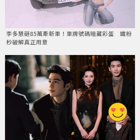
李多慧砸85萬牽新車！車牌號碼暗藏彩蛋 鐵粉
秒破解真正用意