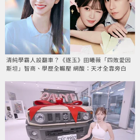
清純學霸人設翻車？《逐玉》田曦薇「四敗愛因
斯坦」智商、學歷全輾壓 網酸：天才全靠旁白