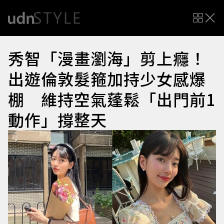
秀智「漫畫瀏海」剪上癮！
出遊倫敦髮箍加持少女感爆
棚 維持空氣蓬鬆「出門前1
動作」撐整天