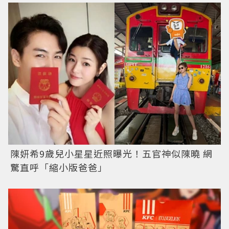
陳妍希9歲兒小星星近照曝光！五官神似陳曉 網
驚直呼「縮小版爸爸」