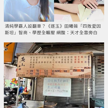
清純學霸人設翻車？《逐玉》田曦薇「四敗愛因
斯坦」智商、學歷全輾壓 網酸：天才全靠旁白