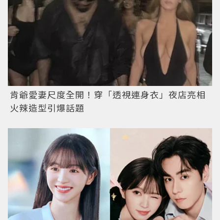
肯爺愛妻尺度全開！穿「透視連身衣」夜店亮相
火辣造型引爆話題