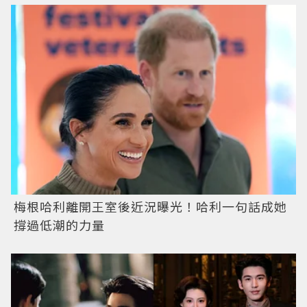
梅根哈利離開王室後近況曝光！哈利一句話成她
撐過低潮的力量