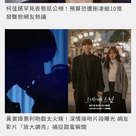
柯佳嬿罕見表態挺公視！預算恐遭刪凍逾10億
發聲掀網友熱議
黃寅燁惠利吻戲太火辣！深情接吻片段曝光 網友
影片「放大調亮」捕捉甜蜜瞬間