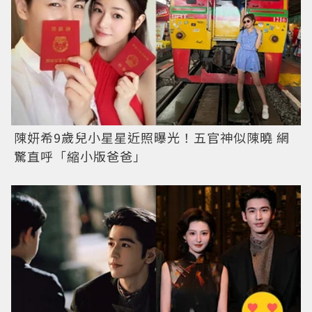
陳妍希9歲兒小星星近照曝光！五官神似陳曉 網
驚直呼「縮小版爸爸」