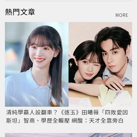
熱門文章
MORE
清純學霸人設翻車？《逐玉》田曦薇「四敗愛因
斯坦」智商、學歷全輾壓 網酸：天才全靠旁白