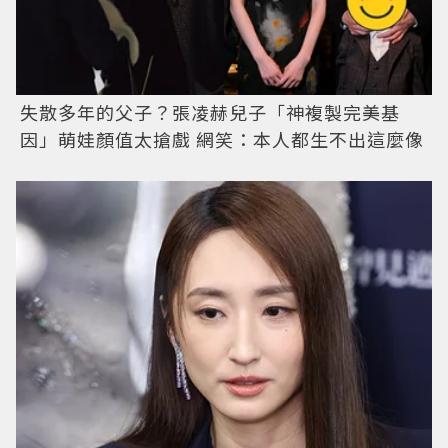
失散多年的父子？張凌赫兒子「神複製完美基
因」萌娃顏值太搶戲 網笑：本人都生不出這麼像