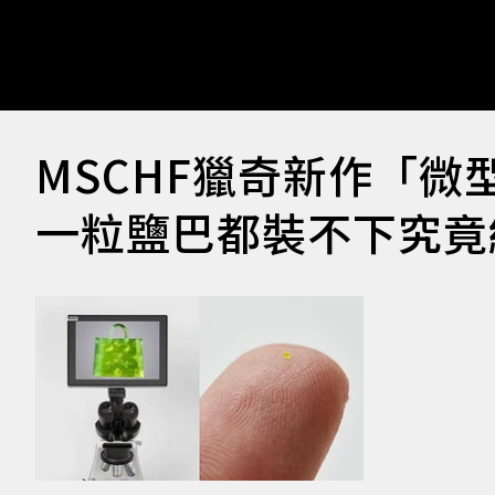
MSCHF獵奇新作「微
一粒鹽巴都裝不下究竟