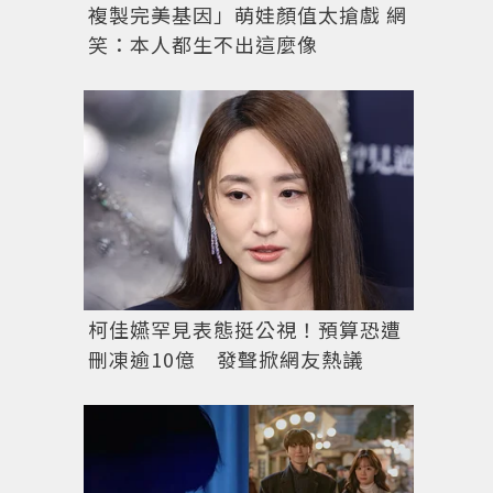
複製完美基因」萌娃顏值太搶戲 網
笑：本人都生不出這麼像
柯佳嬿罕見表態挺公視！預算恐遭
刪凍逾10億 發聲掀網友熱議