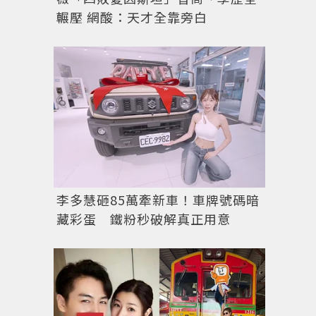
輾壓 網酸：天才全靠旁白
李多慧砸85萬牽新車！車牌號碼暗
藏彩蛋 鐵粉秒破解真正用意