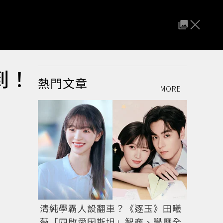
到！
熱門文章
MORE
清純學霸人設翻車？《逐玉》田曦
薇「四敗愛因斯坦」智商、學歷全