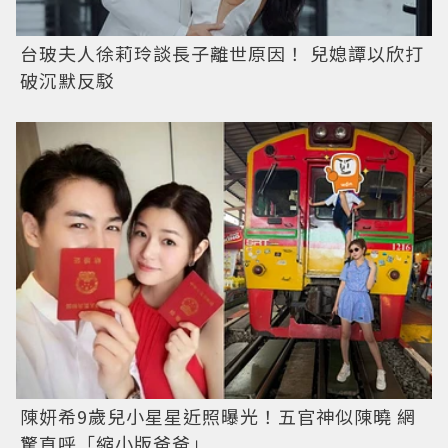
台玻夫人徐莉玲談長子離世原因！ 兒媳譚以欣打
破沉默反駁
陳妍希9歲兒小星星近照曝光！五官神似陳曉 網
驚直呼「縮小版爸爸」