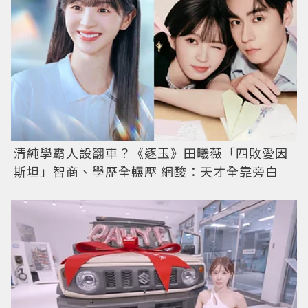
清純學霸人設翻車？《逐玉》田曦薇「四敗愛因
斯坦」智商、學歷全輾壓 網酸：天才全靠旁白