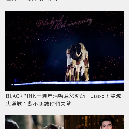
BLACKPINK十週年活動惹怒粉絲！Jisoo下場滅
火道歉：對不起讓你們失望