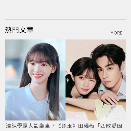
絲
熱門文章
MORE
清純學霸人設翻車？《逐玉》田曦薇「四敗愛因