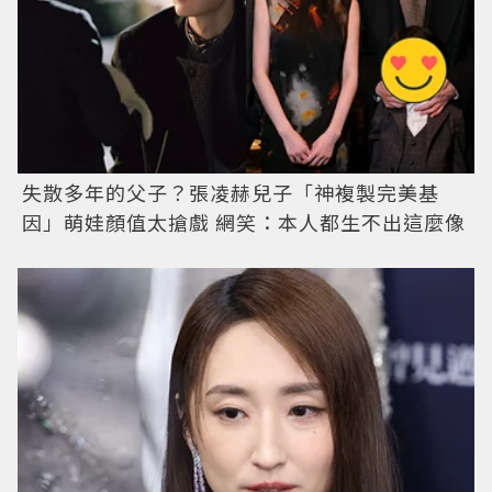
失散多年的父子？張凌赫兒子「神複製完美基
因」萌娃顏值太搶戲 網笑：本人都生不出這麼像