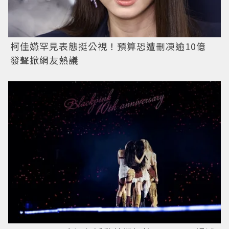
柯佳嬿罕見表態挺公視！預算恐遭刪凍逾10億
發聲掀網友熱議