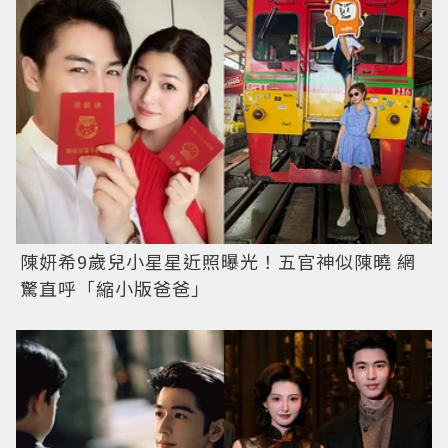
陳妍希9歲兒小星星近照曝光！五官神似陳曉 網
驚直呼「縮小版爸爸」