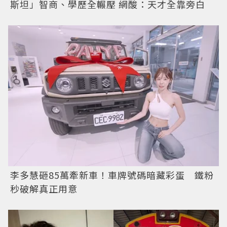
斯坦」智商、學歷全輾壓 網酸：天才全靠旁白
李多慧砸85萬牽新車！車牌號碼暗藏彩蛋 鐵粉
秒破解真正用意