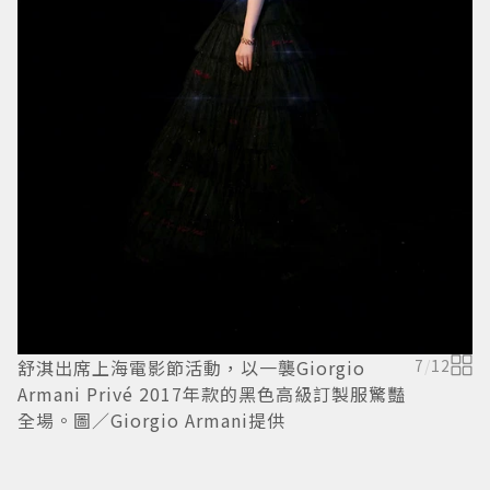
舒淇出席上海電影節活動，以一襲Giorgio
7
/
12
Armani Privé 2017年款的黑色高級訂製服驚豔
全場。圖／Giorgio Armani提供
M