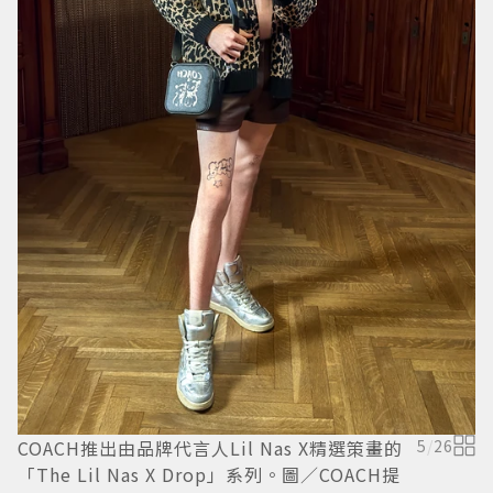
COACH推出由品牌代言人Lil Nas X精選策畫的
5
/
26
C
「The Lil Nas X Drop」系列。圖／COACH提
「