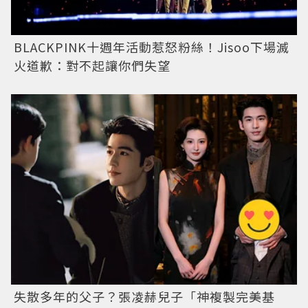
BLACKPINK十週年活動惹怒粉絲！Jisoo下場滅
火道歉：對不起讓你們失望
失散多年的父子？張凌赫兒子「神複製完美基