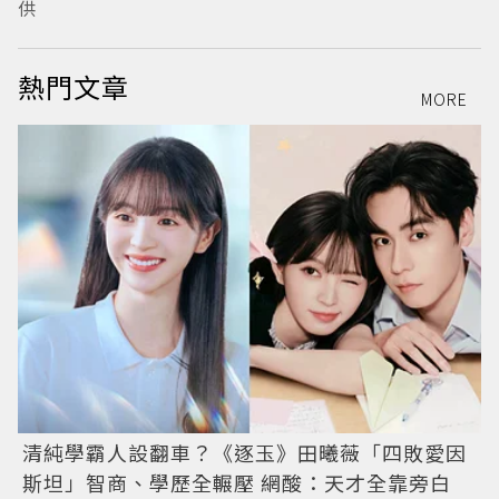
供
熱門文章
MORE
清純學霸人設翻車？《逐玉》田曦薇「四敗愛因
斯坦」智商、學歷全輾壓 網酸：天才全靠旁白