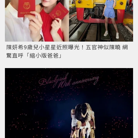
陳妍希9歲兒小星星近照曝光！五官神似陳曉 網
驚直呼「縮小版爸爸」