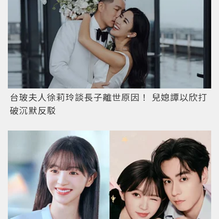
台玻夫人徐莉玲談長子離世原因！ 兒媳譚以欣打
破沉默反駁