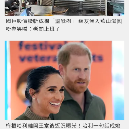
國巨股價腰斬成棵「聖誕樹」 網友湧入燕山湯圓
粉專笑喊：老闆上班了
梅根哈利離開王室後近況曝光！哈利一句話成她