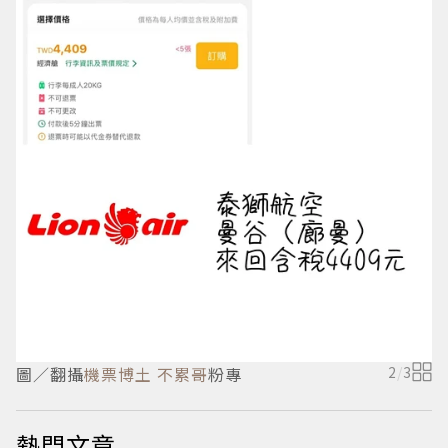
圖／翻攝
機票博土 不累哥
粉專
2
/
3
熱門文章