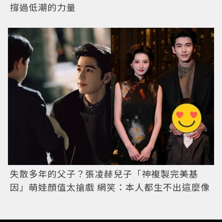
撐過低潮的力量
失散多年的父子？張凌赫兒子「神複製完美基
因」萌娃顏值太搶戲 網笑：本人都生不出這麼像