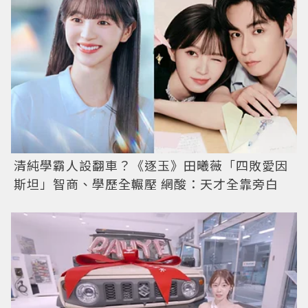
清純學霸人設翻車？《逐玉》田曦薇「四敗愛因
斯坦」智商、學歷全輾壓 網酸：天才全靠旁白