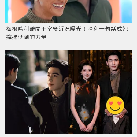
梅根哈利離開王室後近況曝光！哈利一句話成她
撐過低潮的力量