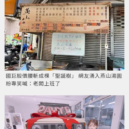
國巨股價腰斬成棵「聖誕樹」 網友湧入燕山湯圓
粉專笑喊：老闆上班了