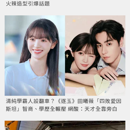
火辣造型引爆話題
清純學霸人設翻車？《逐玉》田曦薇「四敗愛因
斯坦」智商、學歷全輾壓 網酸：天才全靠旁白