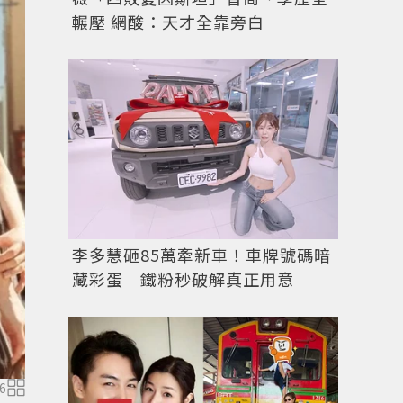
輾壓 網酸：天才全靠旁白
李多慧砸85萬牽新車！車牌號碼暗
藏彩蛋 鐵粉秒破解真正用意
6
劉在錫。圖／摘自news1