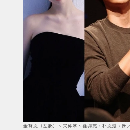
金智恩（左起）、宋仲基、孫興慜、朴恩斌。圖／In