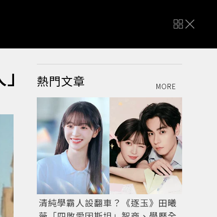
人」
熱門文章
MORE
清純學霸人設翻車？《逐玉》田曦
薇「四敗愛因斯坦」智商、學歷全