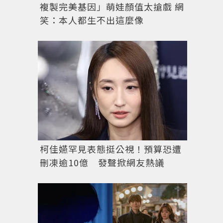
複製完美基因」萌娃顏值太搶戲 網
笑：本人都生不出這麼像
柯佳嬿罕見表態挺公視！預算恐遭
刪凍逾10億 發聲掀網友熱議