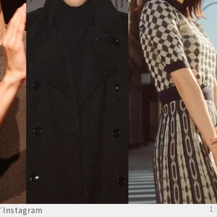
stagram
1
/