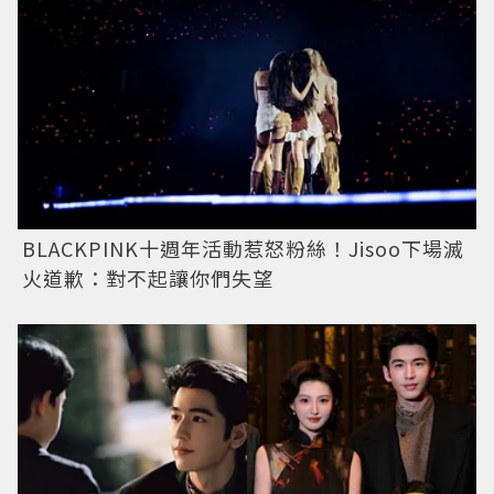
BLACKPINK十週年活動惹怒粉絲！Jisoo下場滅
火道歉：對不起讓你們失望