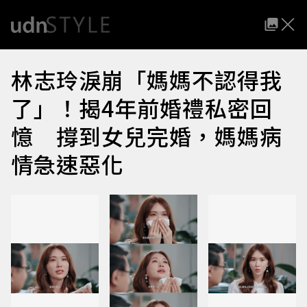
林志玲淚崩「媽媽不認得我
了」！揭4年前婚禮私密回
憶 撐到女兒完婚，媽媽病
情急速惡化