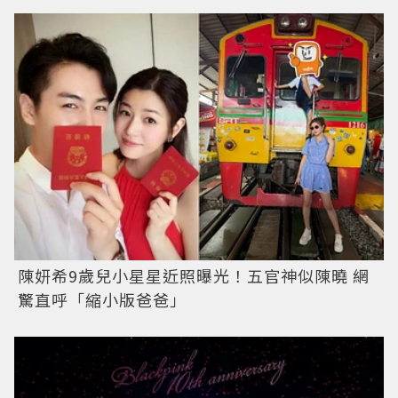
陳妍希9歲兒小星星近照曝光！五官神似陳曉 網
驚直呼「縮小版爸爸」