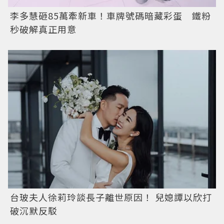
李多慧砸85萬牽新車！車牌號碼暗藏彩蛋 鐵粉
秒破解真正用意
台玻夫人徐莉玲談長子離世原因！ 兒媳譚以欣打
破沉默反駁