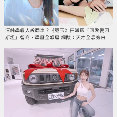
清純學霸人設翻車？《逐玉》田曦薇「四敗愛因
斯坦」智商、學歷全輾壓 網酸：天才全靠旁白