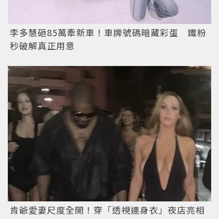
李多慧砸85萬牽新車！車牌號碼暗藏彩蛋 鐵粉
秒破解真正用意
肯爺愛妻尺度全開！穿「透視連身衣」夜店亮相