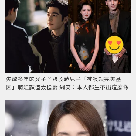
失散多年的父子？張凌赫兒子「神複製完美基
因」萌娃顏值太搶戲 網笑：本人都生不出這麼像