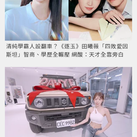
清純學霸人設翻車？《逐玉》田曦薇「四敗愛因
斯坦」智商、學歷全輾壓 網酸：天才全靠旁白