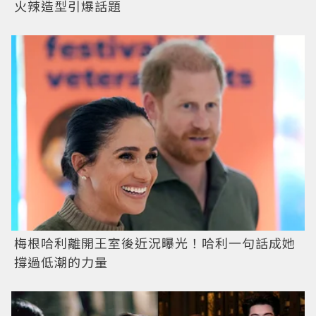
火辣造型引爆話題
梅根哈利離開王室後近況曝光！哈利一句話成她
撐過低潮的力量