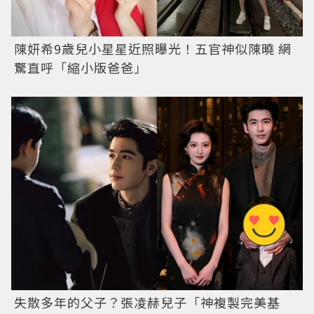
陳妍希9歲兒小星星近照曝光！五官神似陳曉 網
驚直呼「縮小版爸爸」
失散多年的父子？張凌赫兒子「神複製完美基