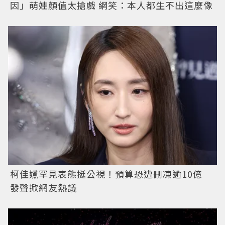
因」萌娃顏值太搶戲 網笑：本人都生不出這麼像
柯佳嬿罕見表態挺公視！預算恐遭刪凍逾10億
發聲掀網友熱議