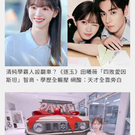
清純學霸人設翻車？《逐玉》田曦薇「四敗愛因
斯坦」智商、學歷全輾壓 網酸：天才全靠旁白