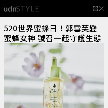
520世界蜜蜂日！郭雪芙變
蜜蜂女神 號召一起守護生態