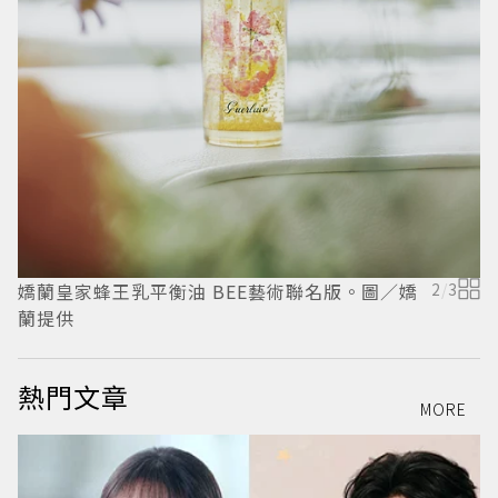
嬌蘭皇家蜂王乳平衡油 BEE藝術聯名版。圖／嬌
2
/
3
蘭提供
熱門文章
MORE