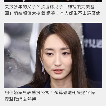
失散多年的父子？張凌赫兒子「神複製完美基
因」萌娃顏值太搶戲 網笑：本人都生不出這麼像
柯佳嬿罕見表態挺公視！預算恐遭刪凍逾10億
發聲掀網友熱議