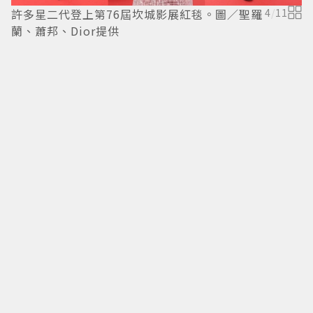
許多星二代登上第76屆坎城影展紅毯。圖／聖羅
4
/
11
蘭、蕭邦、Dior提供
塔