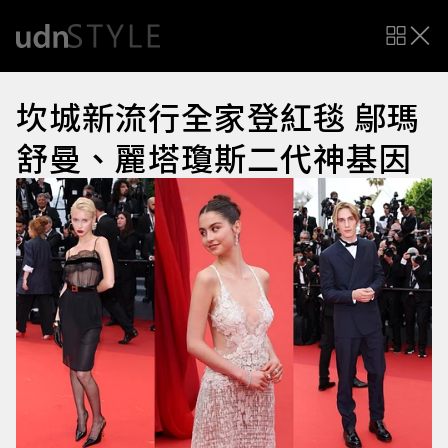
坎城新流行全家登紅毯 鄔瑪
舒曼、麗塔瓊斯二代神基因