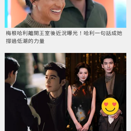
梅根哈利離開王室後近況曝光！哈利一句話成她
撐過低潮的力量