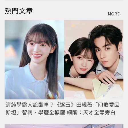
熱門文章
MORE
清純學霸人設翻車？《逐玉》田曦薇「四敗愛因
斯坦」智商、學歷全輾壓 網酸：天才全靠旁白