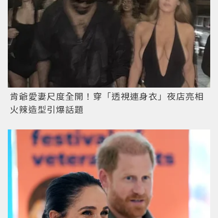
肯爺愛妻尺度全開！穿「透視連身衣」夜店亮相
火辣造型引爆話題