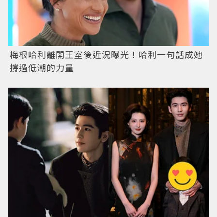
梅根哈利離開王室後近況曝光！哈利一句話成她
撐過低潮的力量