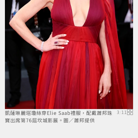
蘭
凱薩琳麗塔瓊絲穿Elie Saab禮服，配戴蕭邦珠
3
/
11
寶出席第76屆坎城影展。圖／蕭邦提供