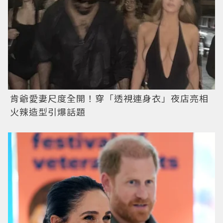
肯爺愛妻尺度全開！穿「透視連身衣」夜店亮相
火辣造型引爆話題