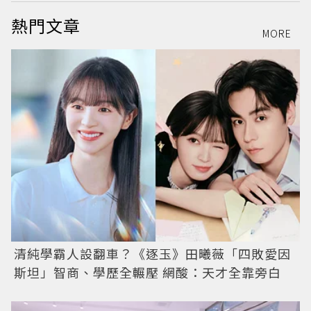
熱門文章
MORE
清純學霸人設翻車？《逐玉》田曦薇「四敗愛因
斯坦」智商、學歷全輾壓 網酸：天才全靠旁白