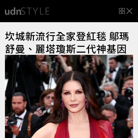
坎城新流行全家登紅毯 鄔瑪
舒曼、麗塔瓊斯二代神基因