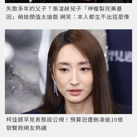
失散多年的父子？張凌赫兒子「神複製完美基
因」萌娃顏值太搶戲 網笑：本人都生不出這麼像
柯佳嬿罕見表態挺公視！預算恐遭刪凍逾10億
發聲掀網友熱議