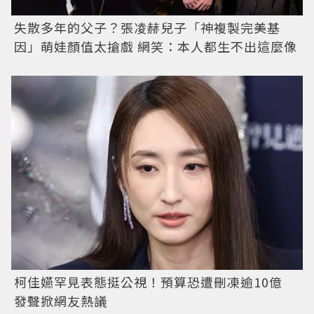
失散多年的父子？張凌赫兒子「神複製完美基
因」萌娃顏值太搶戲 網笑：本人都生不出這麼像
柯佳嬿罕見表態挺公視！預算恐遭刪凍逾10億
發聲掀網友熱議