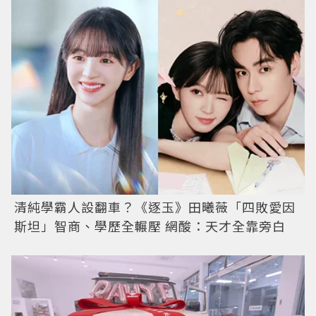
清純學霸人設翻車？《逐玉》田曦薇「四敗愛因
斯坦」智商、學歷全輾壓 網酸：天才全靠旁白