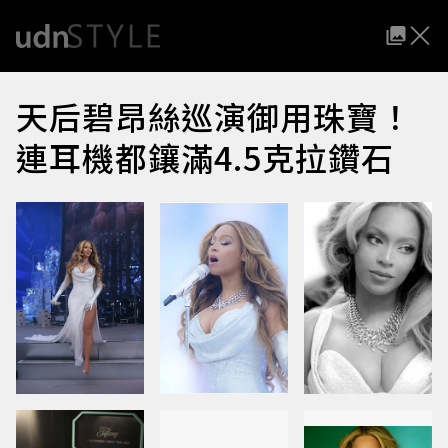
天后碧昂絲巡演御用珠寶！
連耳機都鑲滿4.5克拉鑽石