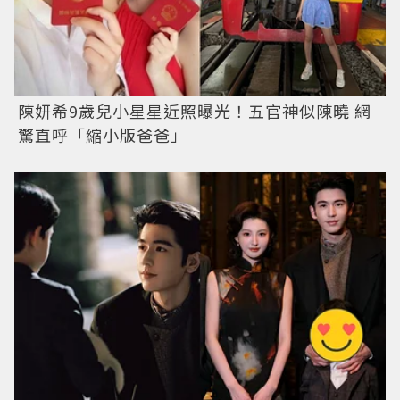
陳妍希9歲兒小星星近照曝光！五官神似陳曉 網
驚直呼「縮小版爸爸」