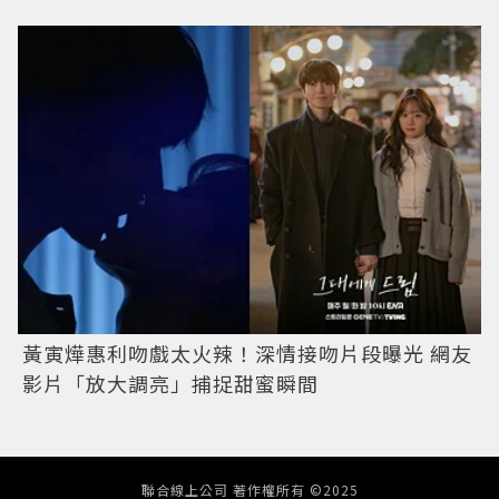
黃寅燁惠利吻戲太火辣！深情接吻片段曝光 網友
影片「放大調亮」捕捉甜蜜瞬間
聯合線上公司 著作權所有 ©2025