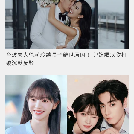
台玻夫人徐莉玲談長子離世原因！ 兒媳譚以欣打
破沉默反駁