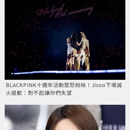
BLACKPINK十週年活動惹怒粉絲！Jisoo下場滅
火道歉：對不起讓你們失望