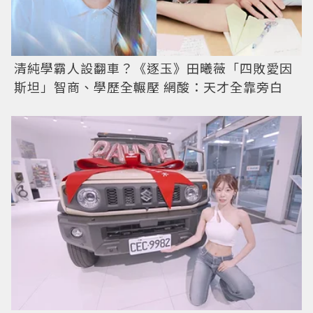
清純學霸人設翻車？《逐玉》田曦薇「四敗愛因
斯坦」智商、學歷全輾壓 網酸：天才全靠旁白