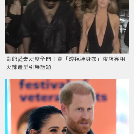
肯爺愛妻尺度全開！穿「透視連身衣」夜店亮相
火辣造型引爆話題