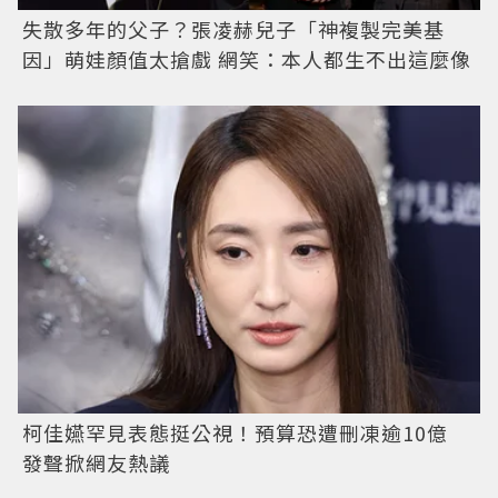
失散多年的父子？張凌赫兒子「神複製完美基
因」萌娃顏值太搶戲 網笑：本人都生不出這麼像
柯佳嬿罕見表態挺公視！預算恐遭刪凍逾10億
發聲掀網友熱議