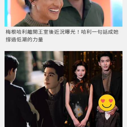
梅根哈利離開王室後近況曝光！哈利一句話成她
撐過低潮的力量