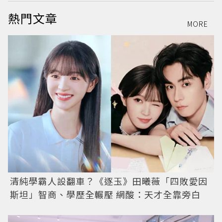
熱門文章
MORE
清純學霸人設翻車？《逐玉》田曦薇「四敗愛因
斯坦」智商、學歷全輾壓 網酸：天才全靠旁白