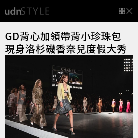
GD背心加領帶背小珍珠包
現身洛杉磯香奈兒度假大秀