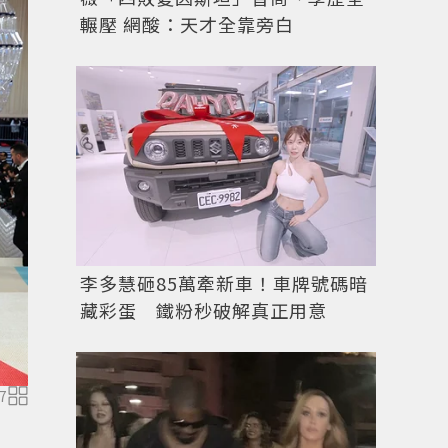
輾壓 網酸：天才全靠旁白
李多慧砸85萬牽新車！車牌號碼暗
藏彩蛋 鐵粉秒破解真正用意
超模劉雯穿Tory Bruch抹胸式禮服，出席大都會藝術博物館慈
7