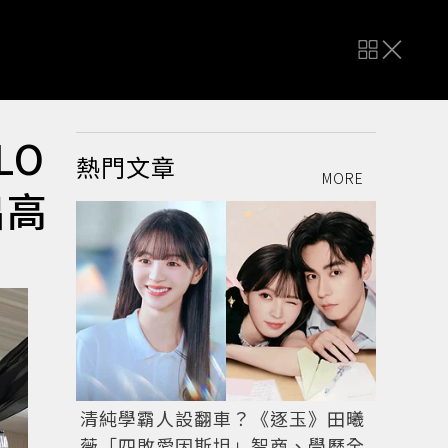
LO
熱門文章
MORE
出高
清純學霸人設翻車？《逐玉》田曦
薇「四敗愛因斯坦」智商、學歷全