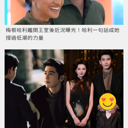
梅根哈利離開王室後近況曝光！哈利一句話成她
撐過低潮的力量