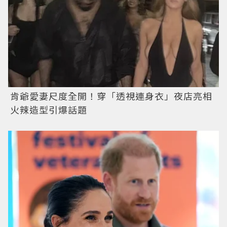
肯爺愛妻尺度全開！穿「透視連身衣」夜店亮相
火辣造型引爆話題