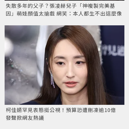
失散多年的父子？張凌赫兒子「神複製完美基
因」萌娃顏值太搶戲 網笑：本人都生不出這麼像
柯佳嬿罕見表態挺公視！預算恐遭刪凍逾10億
發聲掀網友熱議