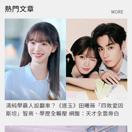
熱門文章
MORE
清純學霸人設翻車？《逐玉》田曦薇「四敗愛因
斯坦」智商、學歷全輾壓 網酸：天才全靠旁白