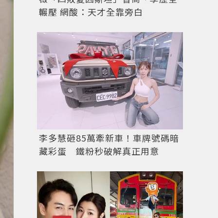
輾壓 網酸：天才全靠旁白
李多慧砸85萬牽新車！車牌號碼暗
藏彩蛋 鐵粉秒破解真正用意