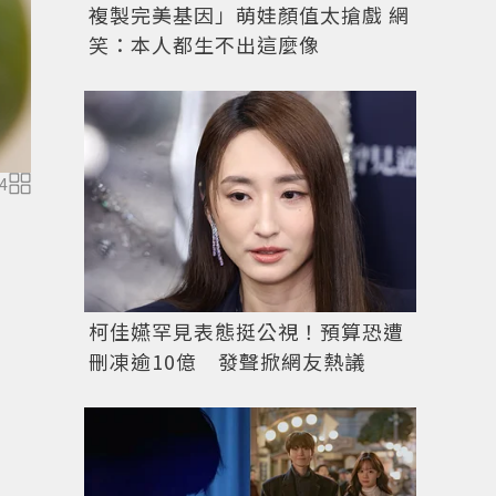
複製完美基因」萌娃顏值太搶戲 網
笑：本人都生不出這麼像
4
柯佳嬿罕見表態挺公視！預算恐遭
刪凍逾10億 發聲掀網友熱議