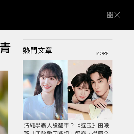
青
熱門文章
MORE
清純學霸人設翻車？《逐玉》田曦
薇「四敗愛因斯坦」智商、學歷全