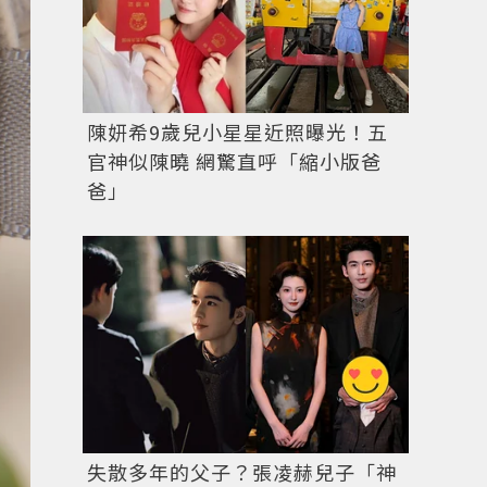
陳妍希9歲兒小星星近照曝光！五
官神似陳曉 網驚直呼「縮小版爸
爸」
OLIVIA YAO JEWELLERY HAUTE Akoya月光石珍珠
失散多年的父子？張凌赫兒子「神