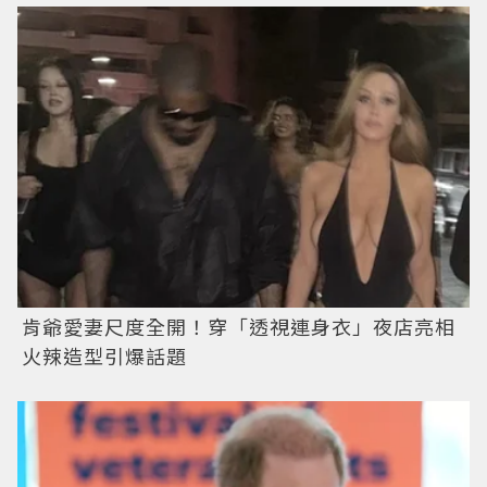
肯爺愛妻尺度全開！穿「透視連身衣」夜店亮相
火辣造型引爆話題