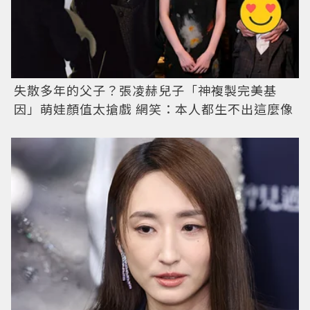
失散多年的父子？張凌赫兒子「神複製完美基
因」萌娃顏值太搶戲 網笑：本人都生不出這麼像