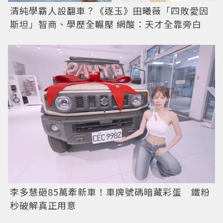
清純學霸人設翻車？《逐玉》田曦薇「四敗愛因
斯坦」智商、學歷全輾壓 網酸：天才全靠旁白
李多慧砸85萬牽新車！車牌號碼暗藏彩蛋 鐵粉
秒破解真正用意