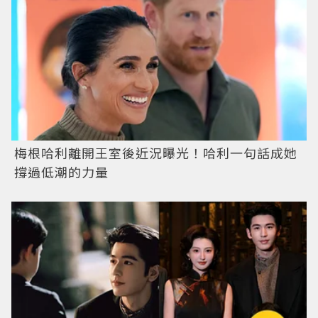
梅根哈利離開王室後近況曝光！哈利一句話成她
撐過低潮的力量