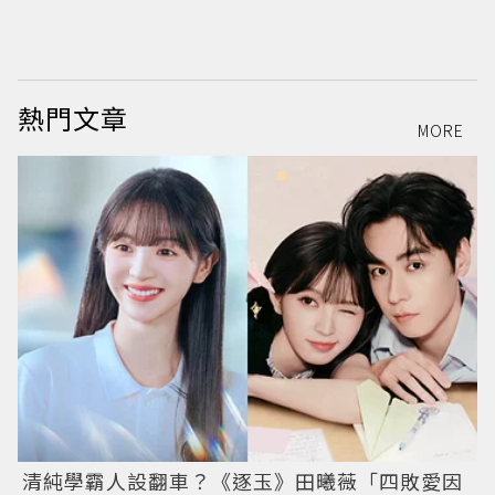
戴
熱門文章
MORE
清純學霸人設翻車？《逐玉》田曦薇「四敗愛因