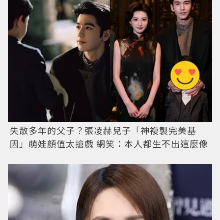
失散多年的父子？張凌赫兒子「神複製完美基
因」萌娃顏值太搶戲 網笑：本人都生不出這麼像