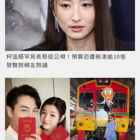
柯佳嬿罕見表態挺公視！預算恐遭刪凍逾10億
發聲掀網友熱議