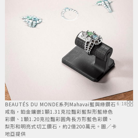
BEAUTÉS DU MONDE系列Mahavai藍與綠鑽石
6
/
18
戒指，鉑金鑲嵌1顆1.31克拉豔彩藍梨形藍綠色
卡
彩鑽、1顆1.20克拉豔彩圓角長方形藍色彩鑽、
換
梨形和明亮式切工鑽石，約2億200萬元。圖／卡
地亞提供
1