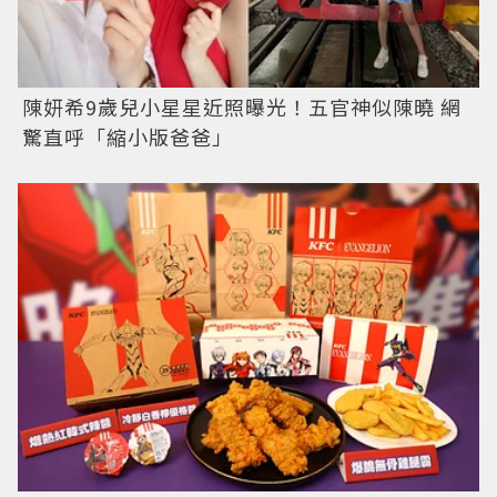
陳妍希9歲兒小星星近照曝光！五官神似陳曉 網
驚直呼「縮小版爸爸」