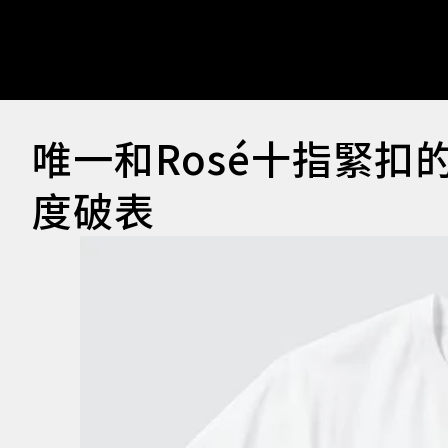
唯一和Rosé十指緊扣
度破表