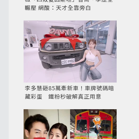
輾壓 網酸：天才全靠旁白
李多慧砸85萬牽新車！車牌號碼暗
藏彩蛋 鐵粉秒破解真正用意