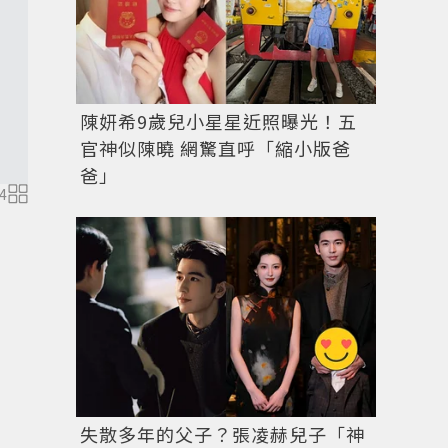
陳妍希9歲兒小星星近照曝光！五
官神似陳曉 網驚直呼「縮小版爸
爸」
4
失散多年的父子？張凌赫兒子「神