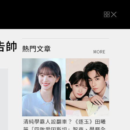
告帥
熱門文章
MORE
清純學霸人設翻車？《逐玉》田曦
薇「四敗愛因斯坦」智商、學歷全