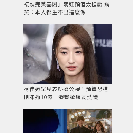
複製完美基因」萌娃顏值太搶戲 網
笑：本人都生不出這麼像
COS夏日男裝迷你系列涼鞋。圖／COS提供
柯佳嬿罕見表態挺公視！預算恐遭
刪凍逾10億 發聲掀網友熱議