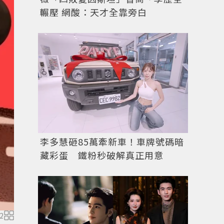
輾壓 網酸：天才全靠旁白
李多慧砸85萬牽新車！車牌號碼暗
藏彩蛋 鐵粉秒破解真正用意
2
泫雅。圖／IG