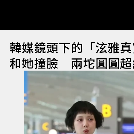
韓媒鏡頭下的「泫雅真
和她撞臉 兩坨圓圓超