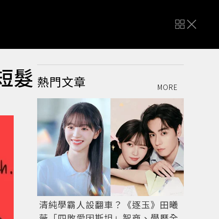
短髮
熱門文章
MORE
清純學霸人設翻車？《逐玉》田曦
薇「四敗愛因斯坦」智商、學歷全