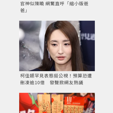
官神似陳曉 網驚直呼「縮小版爸
爸」
柯佳嬿罕見表態挺公視！預算恐遭
刪凍逾10億 發聲掀網友熱議