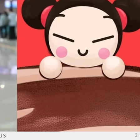
US
2
/