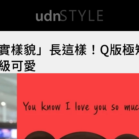
實樣貌」長這樣！Q版極
級可愛