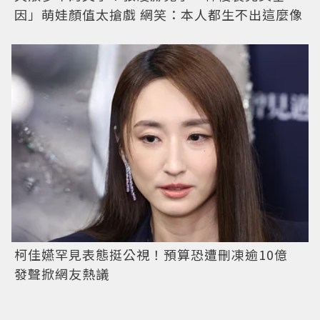
因」萌娃顏值太搶戲 網笑：本人都生不出這麼像
柯佳嬿罕見表態挺公視！預算恐遭刪凍逾10億
發聲掀網友熱議