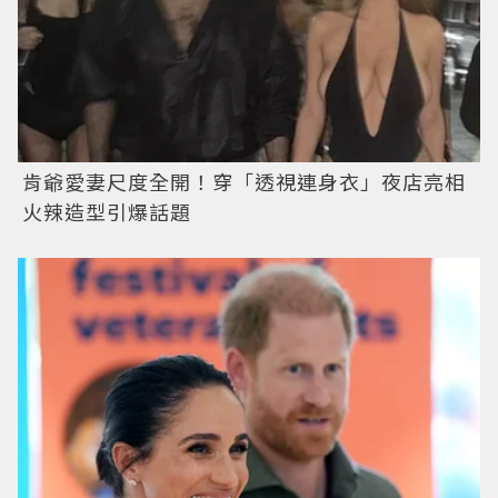
肯爺愛妻尺度全開！穿「透視連身衣」夜店亮相
火辣造型引爆話題