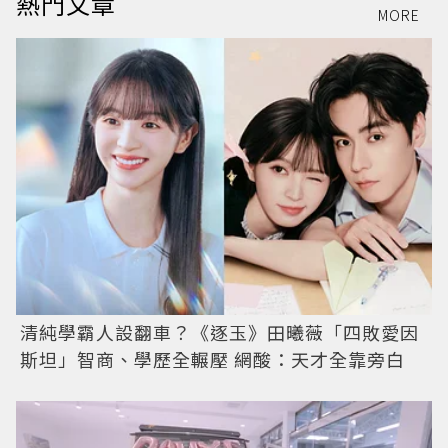
熱門文章
MORE
清純學霸人設翻車？《逐玉》田曦薇「四敗愛因
斯坦」智商、學歷全輾壓 網酸：天才全靠旁白