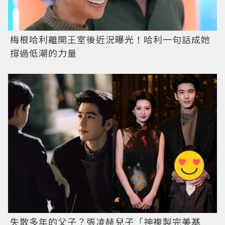
梅根哈利離開王室後近況曝光！哈利一句話成她
撐過低潮的力量
失散多年的父子？張凌赫兒子「神複製完美基