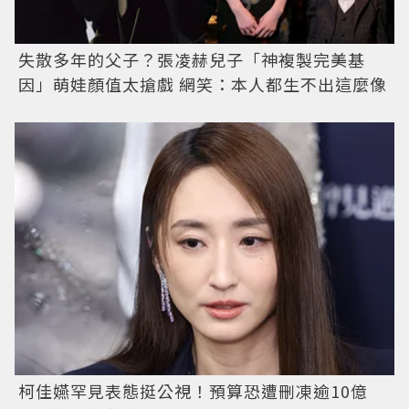
失散多年的父子？張凌赫兒子「神複製完美基
因」萌娃顏值太搶戲 網笑：本人都生不出這麼像
柯佳嬿罕見表態挺公視！預算恐遭刪凍逾10億