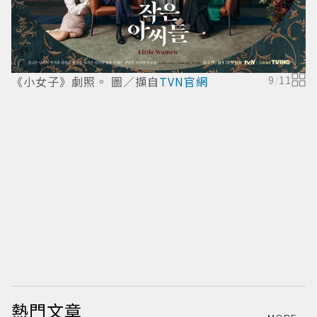
《
《小女子》劇照。 圖／擷自
TVN官網
9
/
11
熱門文章