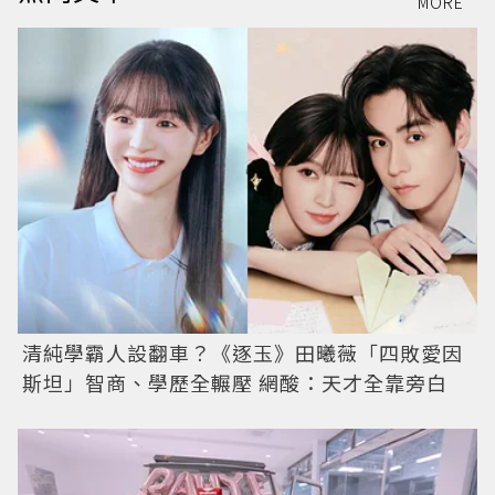
MORE
清純學霸人設翻車？《逐玉》田曦薇「四敗愛因
斯坦」智商、學歷全輾壓 網酸：天才全靠旁白