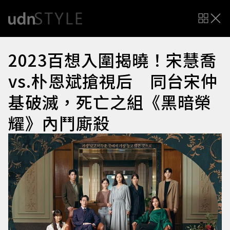
2023百想入圍揭曉！宋慧喬
vs.朴恩斌搶視后 同台宋仲
基破滅，死亡之組《黑暗榮
耀》內鬥廝殺