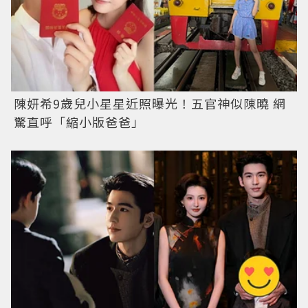
陳妍希9歲兒小星星近照曝光！五官神似陳曉 網
驚直呼「縮小版爸爸」