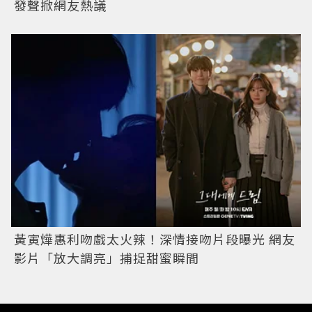
發聲掀網友熱議
黃寅燁惠利吻戲太火辣！深情接吻片段曝光 網友
影片「放大調亮」捕捉甜蜜瞬間