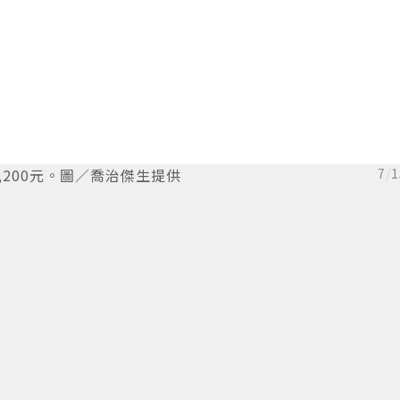
,200元。圖／喬治傑生提供
7
/
1