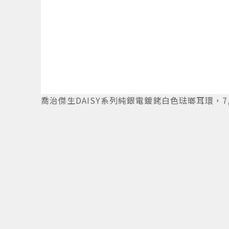
6
/
15
喬治傑生DAISY系列純銀電鍍銠白色琺瑯耳環，7