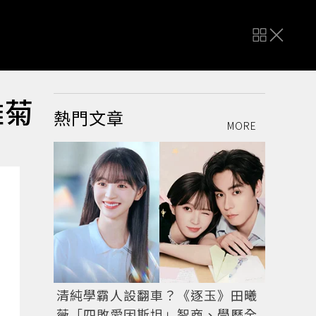
雛菊
熱門文章
MORE
清純學霸人設翻車？《逐玉》田曦
薇「四敗愛因斯坦」智商、學歷全