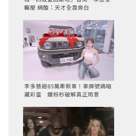
輾壓 網酸：天才全靠旁白
李多慧砸85萬牽新車！車牌號碼暗
藏彩蛋 鐵粉秒破解真正用意