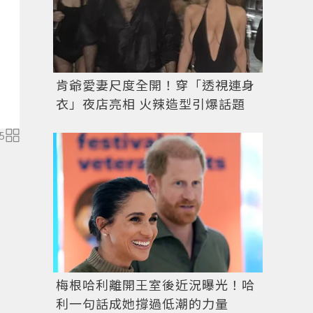
肯爺愛妻尺度全開！穿「透視連身
衣」夜店亮相 火辣造型引爆話題
5
Pandora幸運紅色瓢蟲吊飾，2,480元。圖／Pandora
梅根哈利離開王室後近況曝光！哈
利一句話成她撐過低潮的力量