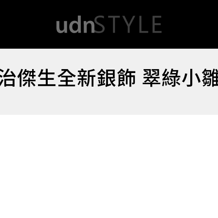
治傑生全新銀飾 翠綠小