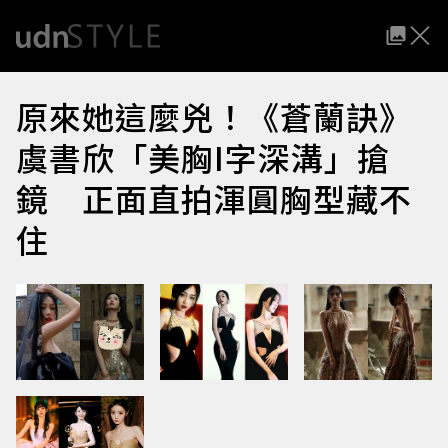
原來她這麼兇！《蒼蘭訣》
虞書欣「美胸I字深溝」搶
鏡 正面直拍渾圓胸型藏不
住