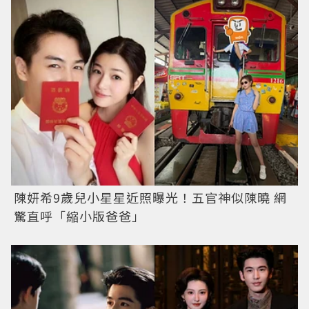
陳妍希9歲兒小星星近照曝光！五官神似陳曉 網
驚直呼「縮小版爸爸」