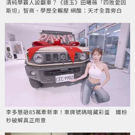
清純學霸人設翻車？《逐玉》田曦薇「四敗愛因
斯坦」智商、學歷全輾壓 網酸：天才全靠旁白
李多慧砸85萬牽新車！車牌號碼暗藏彩蛋 鐵粉
秒破解真正用意