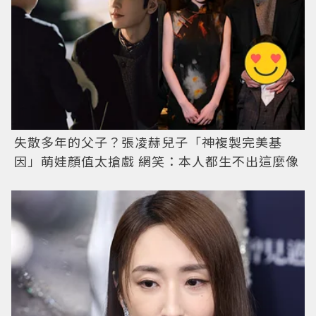
失散多年的父子？張凌赫兒子「神複製完美基
因」萌娃顏值太搶戲 網笑：本人都生不出這麼像