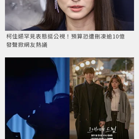
柯佳嬿罕見表態挺公視！預算恐遭刪凍逾10億
發聲掀網友熱議