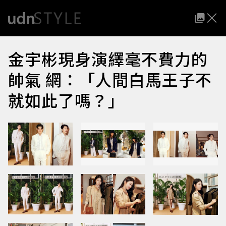
金宇彬現身演繹毫不費力的
帥氣 網：「人間白馬王子不
就如此了嗎？」