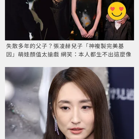
失散多年的父子？張凌赫兒子「神複製完美基
因」萌娃顏值太搶戲 網笑：本人都生不出這麼像