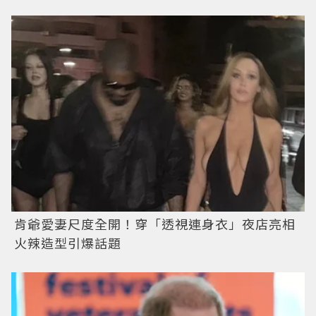
肯爺愛妻尺度全開！穿「透視連身衣」夜店亮相
火辣造型引爆話題