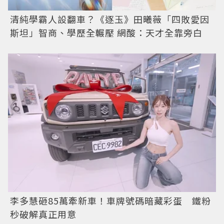
清純學霸人設翻車？《逐玉》田曦薇「四敗愛因
斯坦」智商、學歷全輾壓 網酸：天才全靠旁白
李多慧砸85萬牽新車！車牌號碼暗藏彩蛋 鐵粉
秒破解真正用意