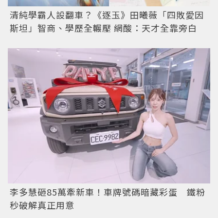
清純學霸人設翻車？《逐玉》田曦薇「四敗愛因
斯坦」智商、學歷全輾壓 網酸：天才全靠旁白
李多慧砸85萬牽新車！車牌號碼暗藏彩蛋 鐵粉
秒破解真正用意