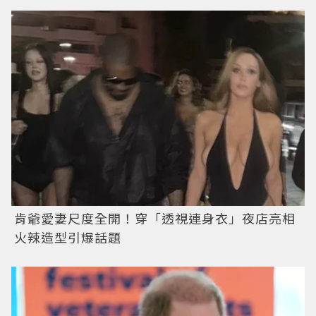
肯爺愛妻尺度全開！穿「透視連身衣」夜店亮相
火辣造型引爆話題