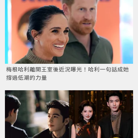
梅根哈利離開王室後近況曝光！哈利一句話成她
撐過低潮的力量