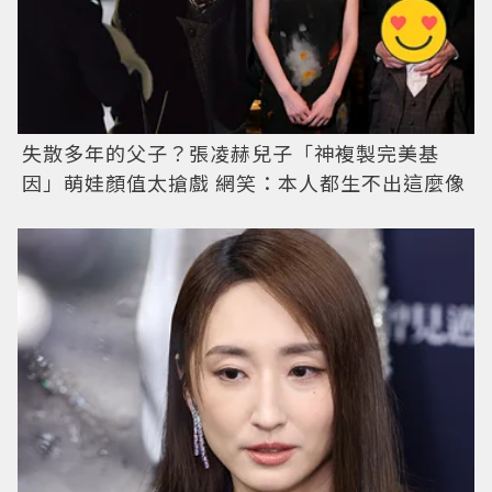
失散多年的父子？張凌赫兒子「神複製完美基
因」萌娃顏值太搶戲 網笑：本人都生不出這麼像