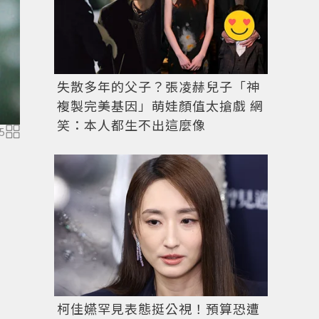
失散多年的父子？張凌赫兒子「神
複製完美基因」萌娃顏值太搶戲 網
笑：本人都生不出這麼像
5
柯佳嬿罕見表態挺公視！預算恐遭