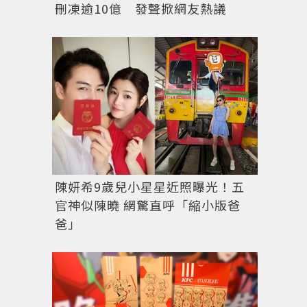
刪凍逾10億 發聲掀網友熱議
陳妍希9歲兒小星星近照曝光！五
官神似陳曉 網驚直呼「縮小版爸
爸」