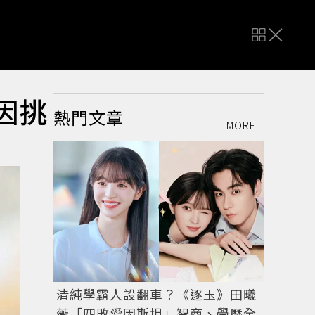
因挑
熱門文章
MORE
清純學霸人設翻車？《逐玉》田曦
薇「四敗愛因斯坦」智商、學歷全