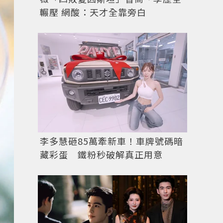
輾壓 網酸：天才全靠旁白
圖／記者魏妤庭攝影、聯合報系資料照片
李多慧砸85萬牽新車！車牌號碼暗
藏彩蛋 鐵粉秒破解真正用意