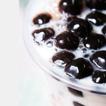
4
/
5