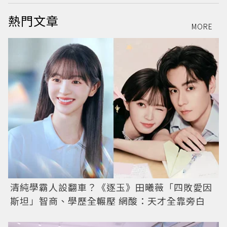
熱門文章
MORE
清純學霸人設翻車？《逐玉》田曦薇「四敗愛因
斯坦」智商、學歷全輾壓 網酸：天才全靠旁白