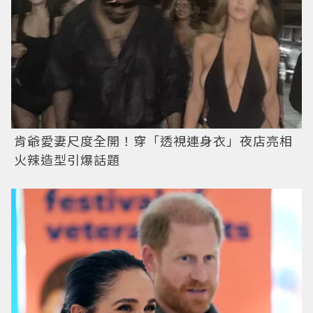
肯爺愛妻尺度全開！穿「透視連身衣」夜店亮相
火辣造型引爆話題