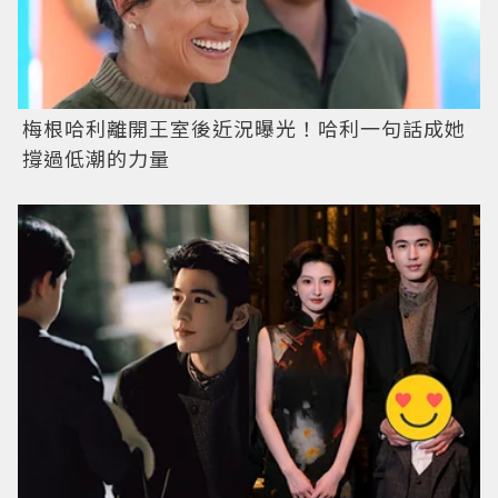
梅根哈利離開王室後近況曝光！哈利一句話成她
撐過低潮的力量