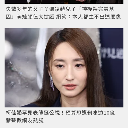
失散多年的父子？張凌赫兒子「神複製完美基
因」萌娃顏值太搶戲 網笑：本人都生不出這麼像
柯佳嬿罕見表態挺公視！預算恐遭刪凍逾10億
發聲掀網友熱議