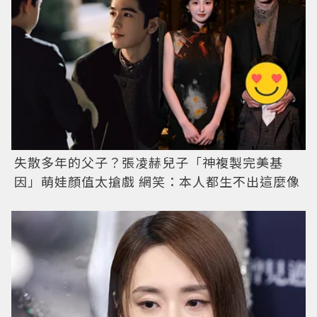
失散多年的父子？張凌赫兒子「神複製完美基
因」萌娃顏值太搶戲 網笑：本人都生不出這麼像