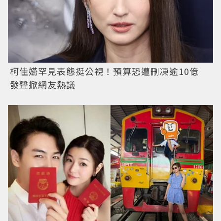
柯佳嬿罕見表態挺公視！預算恐遭刪凍逾10億
發聲掀網友熱議