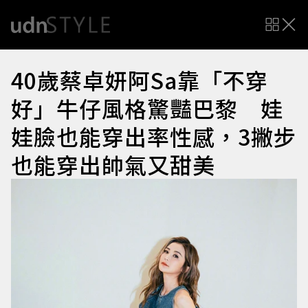
40歲蔡卓妍阿Sa靠「不穿
好」牛仔風格驚豔巴黎 娃
娃臉也能穿出率性感，3撇步
也能穿出帥氣又甜美