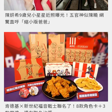
陳妍希9歲兒小星星近照曝光！五官神似陳曉 網
驚直呼「縮小版爸爸」
肯德基×新世紀福音戰士聯名了！8款角色卡＋3