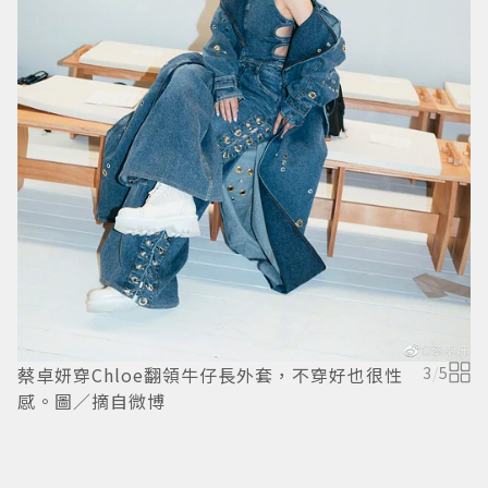
蔡卓妍穿Chloe翻領牛仔長外套，不穿好也很性
3
/
5
感。圖／摘自微博