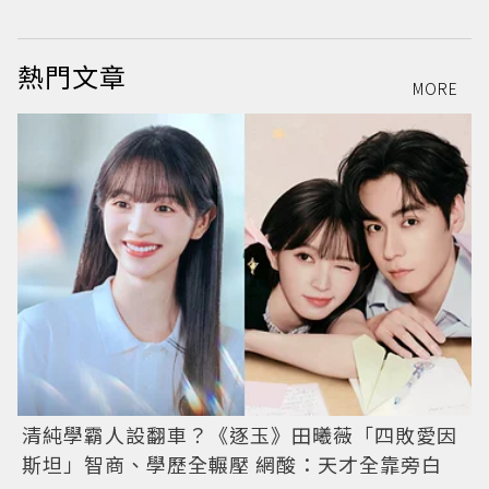
熱門文章
MORE
清純學霸人設翻車？《逐玉》田曦薇「四敗愛因
斯坦」智商、學歷全輾壓 網酸：天才全靠旁白