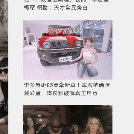
輾壓 網酸：天才全靠旁白
李多慧砸85萬牽新車！車牌號碼暗
藏彩蛋 鐵粉秒破解真正用意
Adrien Brody曾多次登上時尚雜誌封面，並與愛犬一同入鏡