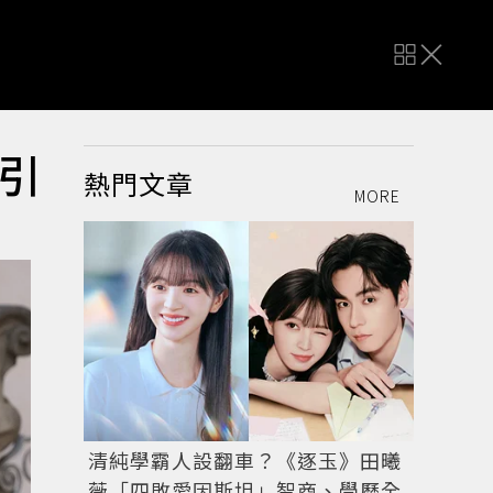
引
熱門文章
MORE
清純學霸人設翻車？《逐玉》田曦
薇「四敗愛因斯坦」智商、學歷全