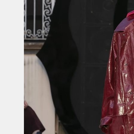
1
/
5