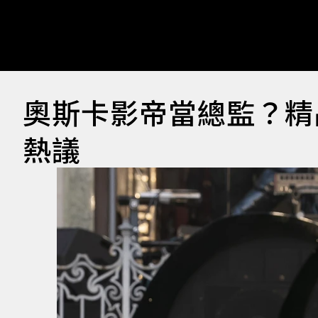
奧斯卡影帝當總監？精
熱議