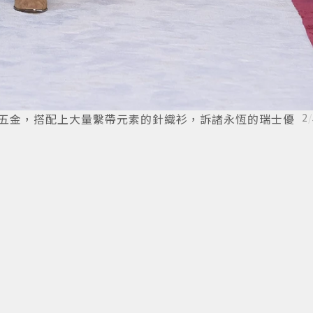
革、五金，搭配上大量繫帶元素的針織衫，訴諸永恆的瑞士優
2
/