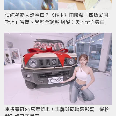
清純學霸人設翻車？《逐玉》田曦薇「四敗愛因
斯坦」智商、學歷全輾壓 網酸：天才全靠旁白
李多慧砸85萬牽新車！車牌號碼暗藏彩蛋 鐵粉
秒破解真正用意