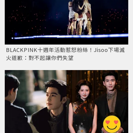
BLACKPINK十週年活動惹怒粉絲！Jisoo下場滅
火道歉：對不起讓你們失望