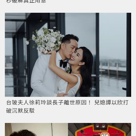
台玻夫人徐莉玲談長子離世原因！ 兒媳譚以欣打
破沉默反駁