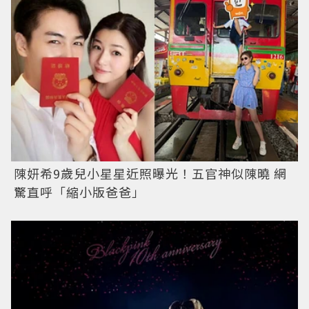
陳妍希9歲兒小星星近照曝光！五官神似陳曉 網
驚直呼「縮小版爸爸」