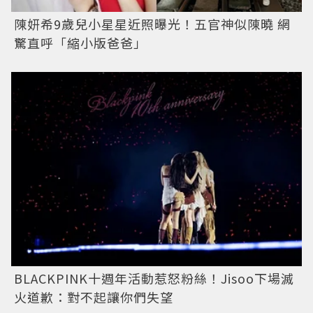
陳妍希9歲兒小星星近照曝光！五官神似陳曉 網
驚直呼「縮小版爸爸」
BLACKPINK十週年活動惹怒粉絲！Jisoo下場滅
火道歉：對不起讓你們失望