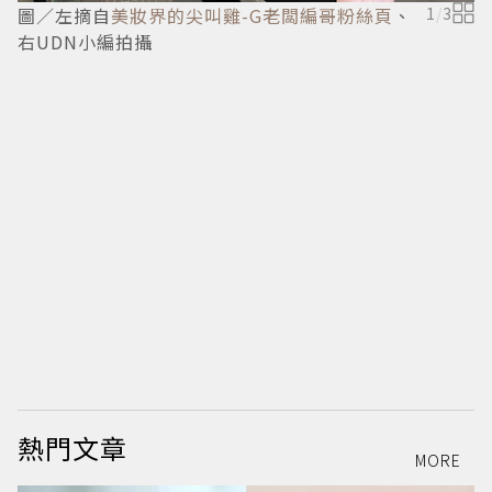
圖／左摘自
美妝界的尖叫雞-G老闆編哥粉絲頁
、
1
/
3
I
右UDN小編拍攝
熱門文章
MORE