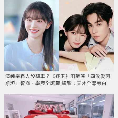
清純學霸人設翻車？《逐玉》田曦薇「四敗愛因
斯坦」智商、學歷全輾壓 網酸：天才全靠旁白