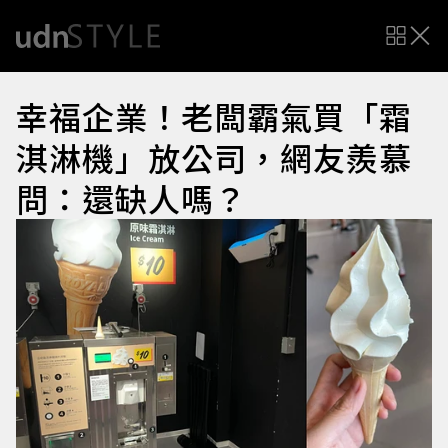
幸福企業！老闆霸氣買「霜
淇淋機」放公司，網友羨慕
問：還缺人嗎？