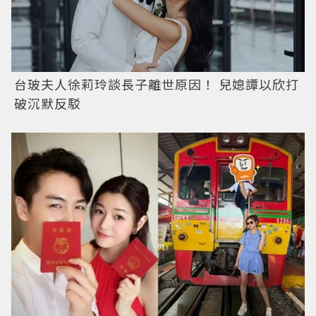
台玻夫人徐莉玲談長子離世原因！ 兒媳譚以欣打
破沉默反駁