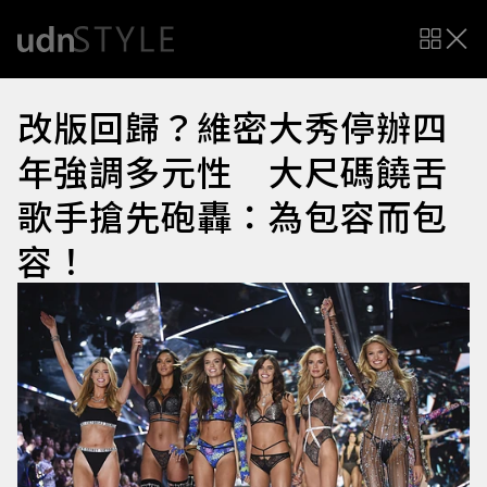
改版回歸？維密大秀停辦四
年強調多元性 大尺碼饒舌
歌手搶先砲轟：為包容而包
容！