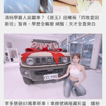
清純學霸人設翻車？《逐玉》田曦薇「四敗愛因
斯坦」智商、學歷全輾壓 網酸：天才全靠旁白
李多慧砸85萬牽新車！車牌號碼暗藏彩蛋 鐵粉