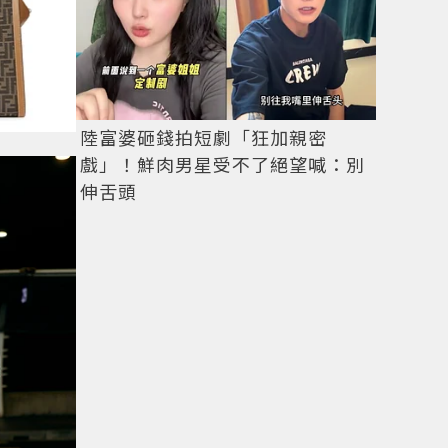
陸富婆砸錢拍短劇「狂加親密
戲」！鮮肉男星受不了絕望喊：別
伸舌頭