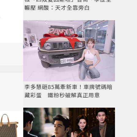
輾壓 網酸：天才全靠旁白
李多慧砸85萬牽新車！車牌號碼暗
藏彩蛋 鐵粉秒破解真正用意