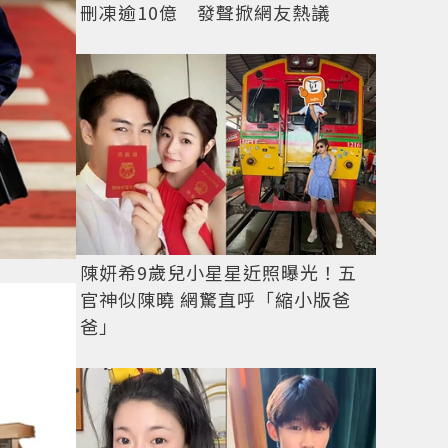
刪凍逾10億 發聲掀網友熱議
陳妍希9歲兒小星星近照曝光！五
官神似陳曉 網驚直呼「縮小版爸
爸」