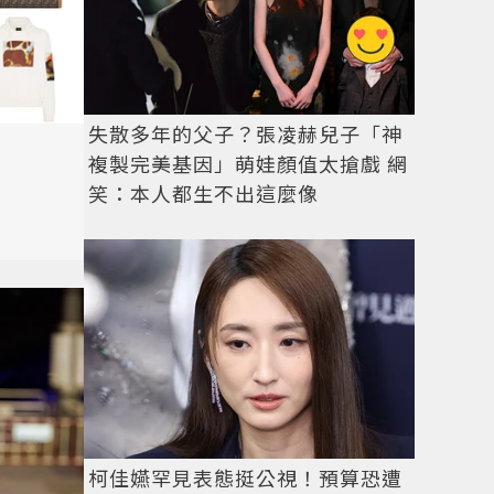
失散多年的父子？張凌赫兒子「神
複製完美基因」萌娃顏值太搶戲 網
笑：本人都生不出這麼像
柯佳嬿罕見表態挺公視！預算恐遭