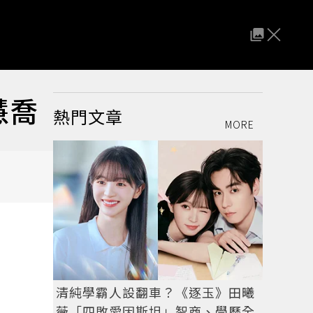
慧喬
熱門文章
MORE
清純學霸人設翻車？《逐玉》田曦
薇「四敗愛因斯坦」智商、學歷全