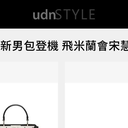
I最新男包登機 飛米蘭會宋