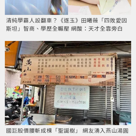
清純學霸人設翻車？《逐玉》田曦薇「四敗愛因
斯坦」智商、學歷全輾壓 網酸：天才全靠旁白
國巨股價腰斬成棵「聖誕樹」 網友湧入燕山湯圓