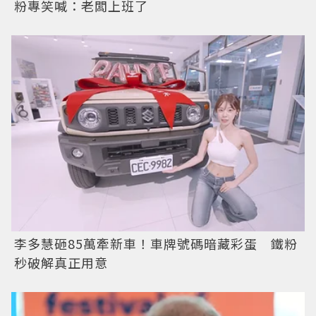
粉專笑喊：老闆上班了
李多慧砸85萬牽新車！車牌號碼暗藏彩蛋 鐵粉
秒破解真正用意