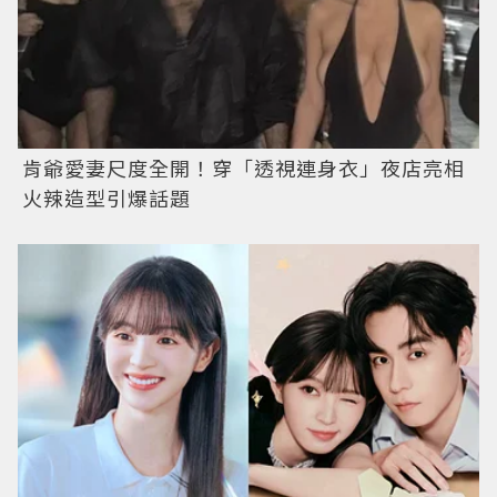
肯爺愛妻尺度全開！穿「透視連身衣」夜店亮相
火辣造型引爆話題