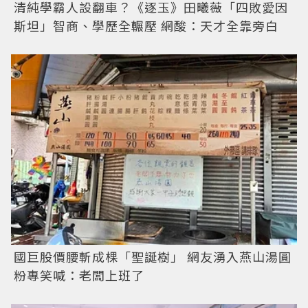
清純學霸人設翻車？《逐玉》田曦薇「四敗愛因
斯坦」智商、學歷全輾壓 網酸：天才全靠旁白
國巨股價腰斬成棵「聖誕樹」 網友湧入燕山湯圓
粉專笑喊：老闆上班了