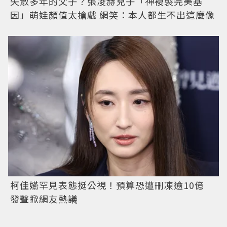
失散多年的父子？張凌赫兒子「神複製完美基
因」萌娃顏值太搶戲 網笑：本人都生不出這麼像
柯佳嬿罕見表態挺公視！預算恐遭刪凍逾10億
發聲掀網友熱議