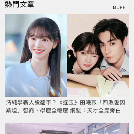
熱門文章
MORE
清純學霸人設翻車？《逐玉》田曦薇「四敗愛因
斯坦」智商、學歷全輾壓 網酸：天才全靠旁白