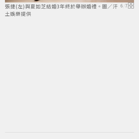
張捷(左)與夏如芝結婚3年終於舉辦婚禮。圖／汗
6
/
7
黃
土娛樂提供