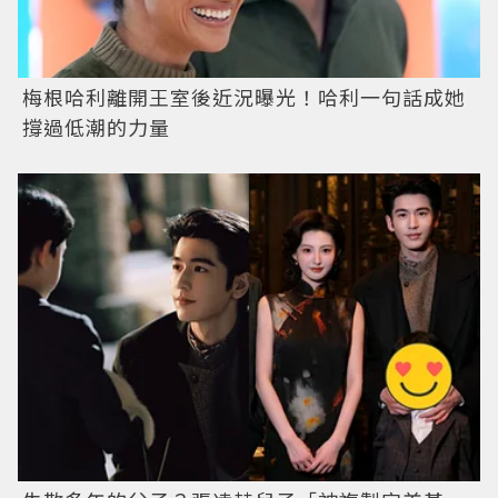
梅根哈利離開王室後近況曝光！哈利一句話成她
撐過低潮的力量