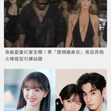
肯爺愛妻尺度全開！穿「透視連身衣」夜店亮相
火辣造型引爆話題