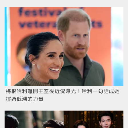
梅根哈利離開王室後近況曝光！哈利一句話成她
撐過低潮的力量