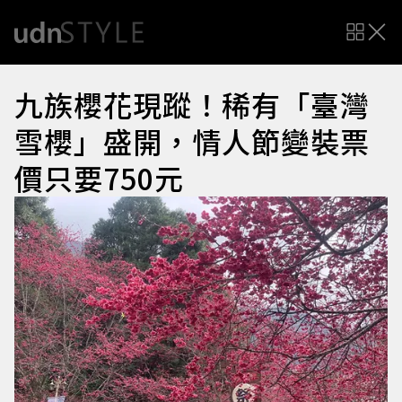
九族櫻花現蹤！稀有「臺灣
雪櫻」盛開，情人節變裝票
價只要750元