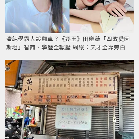
清純學霸人設翻車？《逐玉》田曦薇「四敗愛因
斯坦」智商、學歷全輾壓 網酸：天才全靠旁白