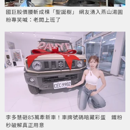
國巨股價腰斬成棵「聖誕樹」 網友湧入燕山湯圓
粉專笑喊：老闆上班了
李多慧砸85萬牽新車！車牌號碼暗藏彩蛋 鐵粉
秒破解真正用意