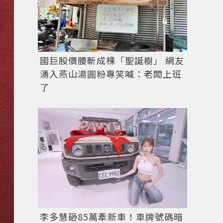
國巨股價腰斬成棵「聖誕樹」 網友
湧入燕山湯圓粉專笑喊：老闆上班
了
李多慧砸85萬牽新車！車牌號碼暗