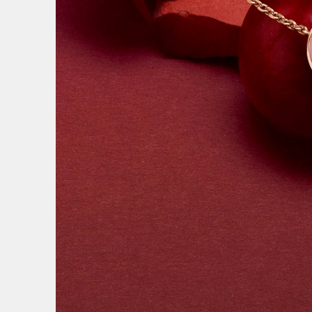
7
/
7