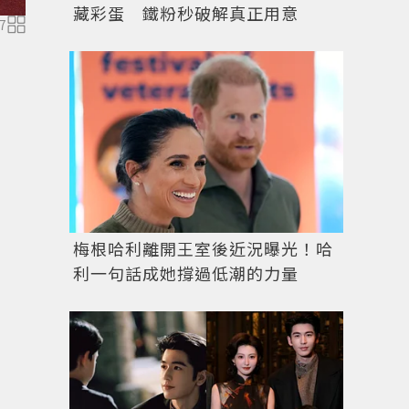
藏彩蛋 鐵粉秒破解真正用意
7
De Beers Enchanted Lotus 18K玫瑰金與粉紅色
梅根哈利離開王室後近況曝光！哈
利一句話成她撐過低潮的力量