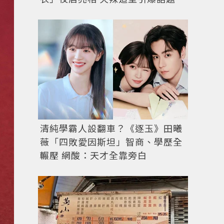
清純學霸人設翻車？《逐玉》田曦
薇「四敗愛因斯坦」智商、學歷全
輾壓 網酸：天才全靠旁白