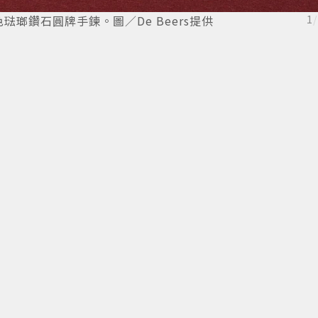
金與粉紅色琺瑯鑽石圓牌手鍊。圖／De Beers提供
1
/