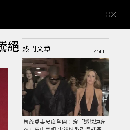
騰絕
熱門文章
MORE
肯爺愛妻尺度全開！穿「透視連身
衣」夜店亮相 火辣造型引爆話題